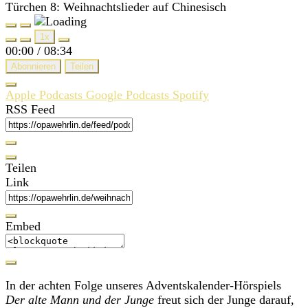
Türchen 8: Weihnachtslieder auf Chinesisch
Play
Pause
1x
Episode
Episode
00:00
/
08:34
Abonnieren
Teilen
Apple Podcasts
Google Podcasts
Spotify
RSS Feed
Teilen
Link
Embed
In der achten Folge unseres Adventskalender-Hörspiels
Der alte Mann und der Junge
freut sich der Junge darauf,