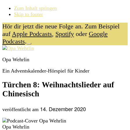
Zum Inhalt springen
Skip to footer
Hör dir jetzt die neue Folge an. Zum Beispiel
auf
Apple Podcasts
,
Spotify
oder
Google
Podcasts
.
Close
Additional
Top
Banner
menu
Opa Wehrlin
Ein Adventskalender-Hörspiel für Kinder
Türchen 8: Weihnachtslieder auf
Chinesisch
14. Dezember 2020
veröffentlicht am
Opa Wehrlin