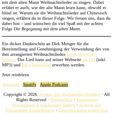
mit dem alten Mann Weihnachtslieder zu singen. Dabei
erfährt er auch, wie der alte Mann lesen kann, obwohl er
blind ist. Warum sie die Weihnachtslieder auf Chinesisch
singen, erfährst du in dieser Folge. Wir freuen uns, dass du
dabei bist – und wünschen dir viel Spaß mit der achten
Folge
Die Begegnung mit dem alten Mann
.
Ein dickes Dankeschön an Dirk Menger für die
Bereitstellung und Genehmigung der Verwendung des von
ihm arrangierten Weihnachtsliedes
Leise rieselt der
Schnee
. Das Lied kann auf seiner Webseite
als CD
(inkl.
MP3) und
MP3-Download
erworben werden.
Footer
Jetzt reinhören.
Telegram
Spotify
Apple Podcasts
Copyright © 2026
creedoo UG (haftungsbeschränkt)
· All
Rights Reserved ·
Datenschutz
·
Impressum
Privatsphäre-Einstellungen ändern
·
Historie der
Privatsphäre-Einstellungen
·
Einwilligungen widerrufen